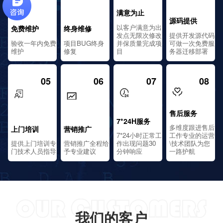
满意为止
源码提供
以客户满意为出
免费维护
终身维修
发点无限次修改
提供开发源代码
验收一年内免费
项目BUG终身
并保质量完成项
可做一次免费服
维护
修复
目
务器迁移部署
05
06
07
08
售后服务
7*24H服务
多维度跟进售后
上门培训
营销推广
7*24小时正常工
工作专业的运营
提供上门培训专
营销推广全程给
作出现问题30
\技术团队为您
门技术人员指导
予专业建议
分钟响应
一路护航
我们的客户