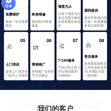
满意为止
源码提供
以客户满意为出
免费维护
终身维修
发点无限次修改
提供开发源代码
验收一年内免费
项目BUG终身
并保质量完成项
可做一次免费服
维护
修复
目
务器迁移部署
05
06
07
08
售后服务
7*24H服务
多维度跟进售后
上门培训
营销推广
7*24小时正常工
工作专业的运营
提供上门培训专
营销推广全程给
作出现问题30
\技术团队为您
门技术人员指导
予专业建议
分钟响应
一路护航
我们的客户