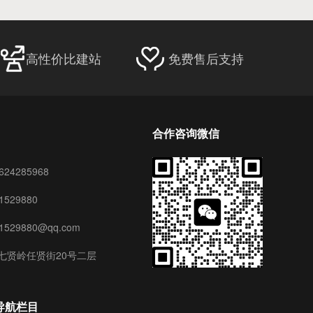
高性价比建站
免费售后支持
合作咨询微信
24285968
529880
29880@qq.com
七贤岭任贤街20号二层
导航栏目