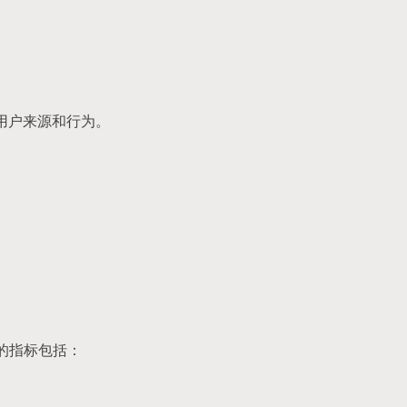
解用户来源和行为。
的指标包括：