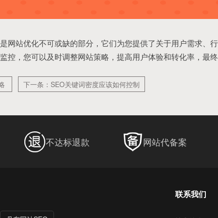
是网站优化不可或缺的部分，它们为您提供了关于用户需求、行
监控，您可以及时调整网站策略，提高用户体验和转化率，最终
策略
下一条：SEO关键词密度应该如何控制
不达标退款
网站代备案
联系我们