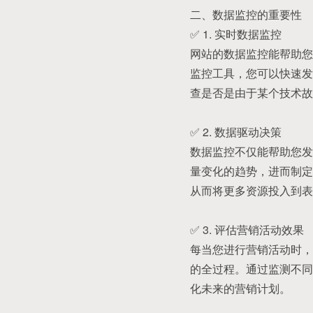
二、数据监控的重要性
✅ 1. 实时数据监控
网站的数据监控能帮助您
监控工具，您可以快速发
查是否是由于某个技术故
✅ 2. 数据驱动决策
数据监控不仅能帮助您发
量变化的趋势，进而制定
从而将更多资源投入到表
✅ 3. 评估营销活动效果
每当您进行营销活动时，
的全过程。通过监测不同
化未来的营销计划。