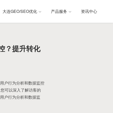
大连GEO/SEO优化
产品服务
资讯中心
控？提升转化
用户行为分析和数据监控
，您可以深入了解访客的
用户行为分析和数据监