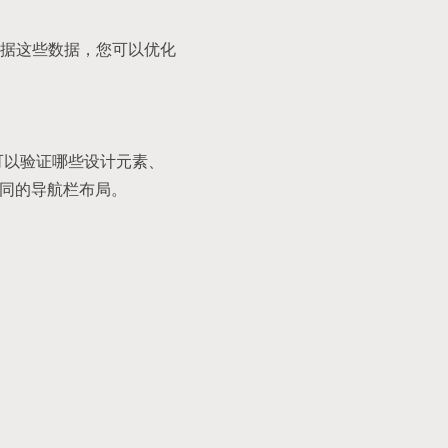
据这些数据，您可以优化
可以验证哪些设计元素、
不同的导航栏布局。