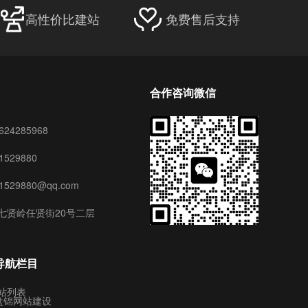
高性价比建站
免费售后支持
合作咨询微信
24285968
529880
29880@qq.com
七贤岭任贤街20号二层
导航栏目
站列表
盘锦网站建设