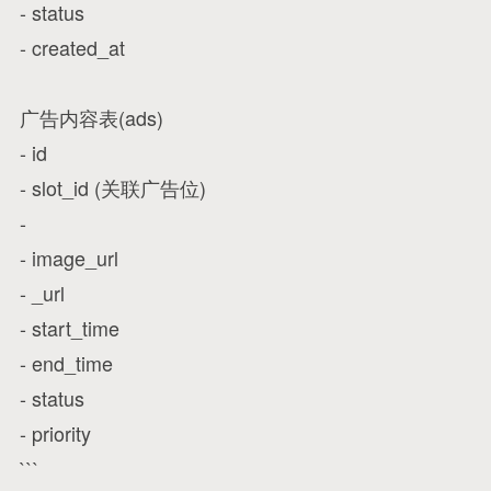
- status
- created_at
广告内容表(ads)
- id
- slot_id (关联广告位)
-
- image_url
- _url
- start_time
- end_time
- status
- priority
```