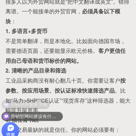
很多人以为外贸网站就是“把中文翻译成英文”。错得
离谱。一个能接单的外贸官网，
必须具备以下模
：
块
1. 多语言+多货币
不是简单翻译，而是本地化。比如面向德国市场，
需要德语页面，还要能显示欧元价格。
客户更信任
用自己母语和货币标价的网站。
2. 清晰的产品目录和筛选
工业品采购商没有耐心翻几十页。你需要让客户
按
。比
参数、按应用场景、按认证标准快速筛选产品
如“马力>5HP”“CE认证”“现货库存”这种筛选器，能大
小程序开发多少钱
幅提升留资率。
营销型网站建设有什么优势？
3. 信任背书区
外贸交易最缺的就是信任。你的网站必须要有：