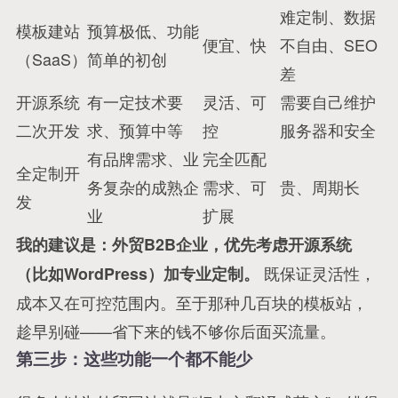
难定制、数据
模板建站
预算极低、功能
便宜、快
不自由、SEO
（SaaS）
简单的初创
差
开源系统
有一定技术要
灵活、可
需要自己维护
二次开发
求、预算中等
控
服务器和安全
有品牌需求、业
完全匹配
全定制开
务复杂的成熟企
需求、可
贵、周期长
发
业
扩展
我的建议是：外贸B2B企业，优先考虑开源系统
既保证灵活性，
（比如WordPress）加专业定制。
成本又在可控范围内。至于那种几百块的模板站，
趁早别碰——省下来的钱不够你后面买流量。
第三步：这些功能一个都不能少