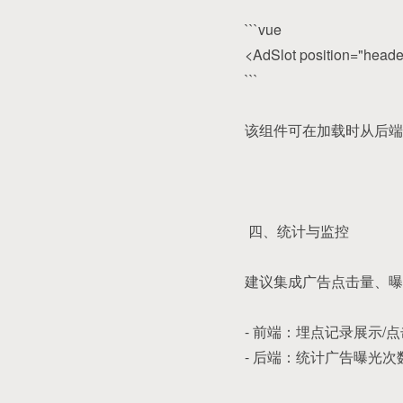
```vue
<AdSlot position="header
```
该组件可在加载时从后端
四、统计与监控
建议集成广告点击量、曝
- 前端：埋点记录展示/
- 后端：统计广告曝光次