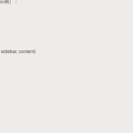
化示例）：
sidebar, content)