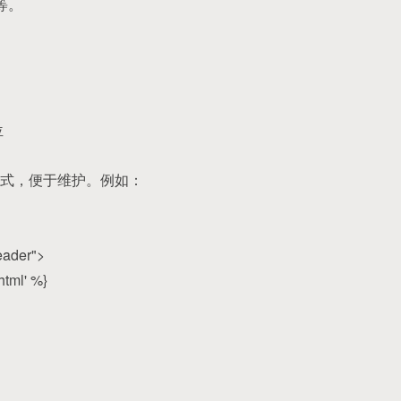
等。
位
式，便于维护。例如：
eader">
html' %}
：