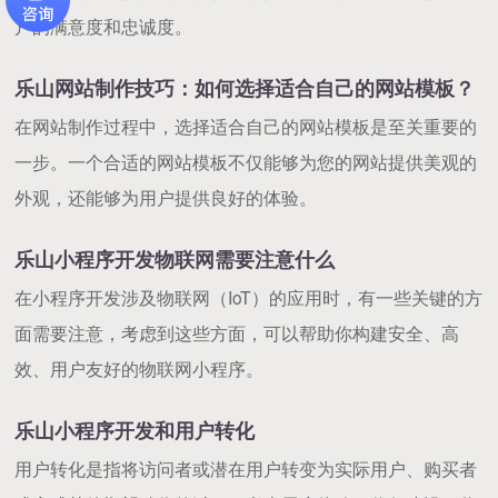
户的满意度和忠诚度。
乐山网站制作技巧：如何选择适合自己的网站模板？
在网站制作过程中，选择适合自己的网站模板是至关重要的
一步。一个合适的网站模板不仅能够为您的网站提供美观的
外观，还能够为用户提供良好的体验。
乐山小程序开发物联网需要注意什么
在小程序开发涉及物联网（IoT）的应用时，有一些关键的方
面需要注意，考虑到这些方面，可以帮助你构建安全、高
效、用户友好的物联网小程序。
乐山小程序开发和用户转化
用户转化是指将访问者或潜在用户转变为实际用户、购买者