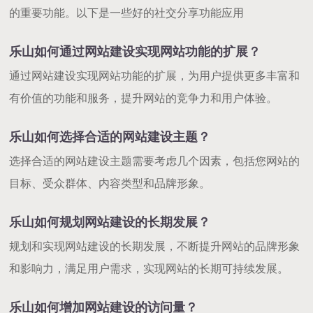
的重要功能。以下是一些好的社交分享功能应用
乐山如何通过网站建设实现网站功能的扩展？
通过网站建设实现网站功能的扩展，为用户提供更多丰富和
有价值的功能和服务，提升网站的竞争力和用户体验。
乐山如何选择合适的网站建设主题？
选择合适的网站建设主题需要考虑几个因素，包括您网站的
目标、受众群体、内容类型和品牌形象。
乐山如何规划网站建设的长期发展？
规划和实现网站建设的长期发展，不断提升网站的品牌形象
和影响力，满足用户需求，实现网站的长期可持续发展。
乐山如何增加网站建设的访问量？