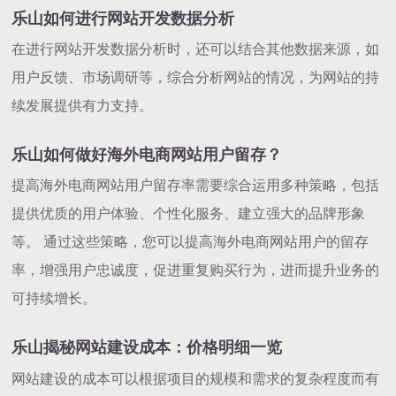
乐山如何进行网站开发数据分析
在进行网站开发数据分析时，还可以结合其他数据来源，如
用户反馈、市场调研等，综合分析网站的情况，为网站的持
续发展提供有力支持。
乐山如何做好海外电商网站用户留存？
提高海外电商网站用户留存率需要综合运用多种策略，包括
提供优质的用户体验、个性化服务、建立强大的品牌形象
等。 通过这些策略，您可以提高海外电商网站用户的留存
率，增强用户忠诚度，促进重复购买行为，进而提升业务的
可持续增长。
乐山揭秘网站建设成本：价格明细一览
网站建设的成本可以根据项目的规模和需求的复杂程度而有