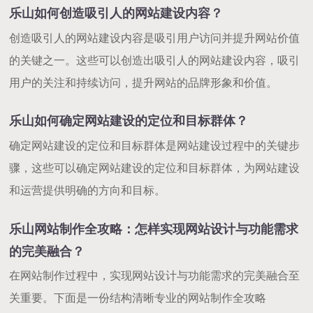
乐山如何创造吸引人的网站建设内容？
创造吸引人的网站建设内容是吸引用户访问并提升网站价值
的关键之一。这些可以创造出吸引人的网站建设内容，吸引
用户的关注和持续访问，提升网站的品牌形象和价值。
乐山如何确定网站建设的定位和目标群体？
确定网站建设的定位和目标群体是网站建设过程中的关键步
骤，这些可以确定网站建设的定位和目标群体，为网站建设
和运营提供明确的方向和目标。
乐山网站制作全攻略：怎样实现网站设计与功能需求
的完美融合？
在网站制作过程中，实现网站设计与功能需求的完美融合至
关重要。下面是一份结构清晰专业的网站制作全攻略