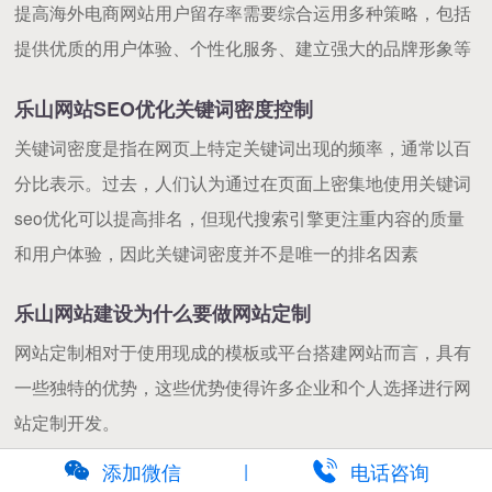
提高海外电商网站用户留存率需要综合运用多种策略，包括
提供优质的用户体验、个性化服务、建立强大的品牌形象等
乐山网站SEO优化关键词密度控制
关键词密度是指在网页上特定关键词出现的频率，通常以百
分比表示。过去，人们认为通过在页面上密集地使用关键词
seo优化可以提高排名，但现代搜索引擎更注重内容的质量
和用户体验，因此关键词密度并不是唯一的排名因素
乐山网站建设为什么要做网站定制
网站定制相对于使用现成的模板或平台搭建网站而言，具有
一些独特的优势，这些优势使得许多企业和个人选择进行网
站定制开发。
添加微信
电话咨询
|
乐山网站建设的全球化应用