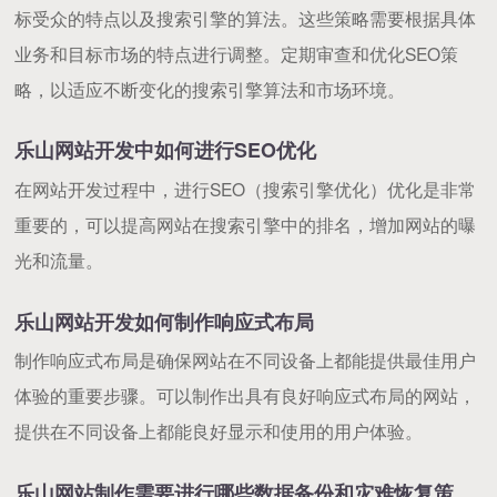
标受众的特点以及搜索引擎的算法。这些策略需要根据具体
业务和目标市场的特点进行调整。定期审查和优化SEO策
略，以适应不断变化的搜索引擎算法和市场环境。
乐山网站开发中如何进行SEO优化
在网站开发过程中，进行SEO（搜索引擎优化）优化是非常
重要的，可以提高网站在搜索引擎中的排名，增加网站的曝
光和流量。
乐山网站开发如何制作响应式布局
制作响应式布局是确保网站在不同设备上都能提供最佳用户
体验的重要步骤。可以制作出具有良好响应式布局的网站，
提供在不同设备上都能良好显示和使用的用户体验。
乐山网站制作需要进行哪些数据备份和灾难恢复策