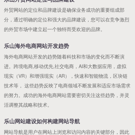
外贸网站的定位和品牌建设是确保业务成功的重要组成部
分，通过明确的定位和强大的品牌建设，您可以在竞争激烈
的外贸市场中建立起一个独特而受欢迎的品牌。
乐山海外电商网站开发趋势
海外电商网站开发的趋势随着科技和市场的变化而不断演
进。跨境电商,移动优先,社交电商，AI和大数据应用，虚拟
现实（VR）和增强现实（AR），快速和智能物流，区块链
技术等， 这些趋势反映了电商领域不断发展和适应市场需求
的努力。成功的海外电商网站需要密切关注这些趋势，并灵
活调整其战略和技术。
乐山网站建设如何构建网站导航
网站导航是用户在网站上浏览和访问内容的关键部分，因此