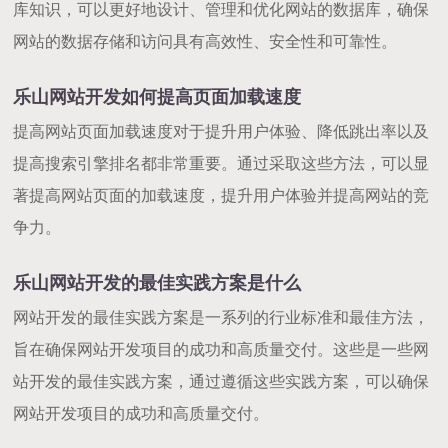
库知识，可以更好地设计、管理和优化网站的数据库，确保
网站的数据存储和访问具有高效性、安全性和可靠性。
乐山网站开发如何提高页面加载速度
提高网站页面加载速度对于提升用户体验、降低跳出率以及
提高搜索引擎排名都非常重要。通过采取这些方法，可以显
著提高网站页面的加载速度，提升用户体验并提高网站的竞
争力。
乐山网站开发的最佳实践方案是什么
网站开发的最佳实践方案是一系列的行业标准和最佳方法，
旨在确保网站开发项目的成功和高质量交付。这些是一些网
站开发的最佳实践方案，通过遵循这些实践方案，可以确保
网站开发项目的成功和高质量交付。