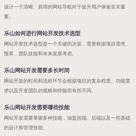
设计一个清晰、易用的网站导航对于提升用户体验至关重
要。
乐山如何进行网站开发技术选型
网站开发技术选型是一个关键的决策，需要根据项目需求、
预算、团队技能和未来发展考虑。
乐山网站开发需要多长时间
网站开发的时间和流程环节会根据项目的复杂程度、功能需
求以及开发团队的规模和经验而有所不同。
乐山网站开发需要哪些技能
网站开发需要掌握多种技能，涵盖前端、后端以及一些基础
的设计和管理技能。