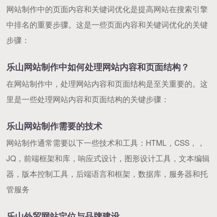
网站制作中的页面内容和关键词优化是提高网站在搜索引擎
中排名的重要步骤。这是一些页面内容和关键词优化的关键
步骤：
乐山网站制作中如何处理网站内容和页面结构？
在网站制作中，处理网站内容和页面结构是至关重要的。这
里是一些处理网站内容和页面结构的关键步骤：
乐山网站制作需要的技术
网站制作通常需要以下一些技术和工具：HTML，CSS，，
JQ，前端框架和库，响应式设计，图形设计工具，文本编辑
器，版本控制工具，后端语言和框架，数据库，服务器和托
管服务
乐山外贸网站定位与品牌建设