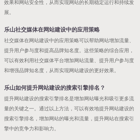
效果和网站安全性，从而实现网站的长期稳定运行和持续发
展。
乐山社交媒体在网站建设中的应用策略
社交媒体在网站建设中的应用策略可以帮助网站增加流量、
提升用户参与度和提高品牌知名度。这些策略的综合应用，
可以有效利用社交媒体平台增加网站流量、提升用户参与度
和增强品牌知名度，从而实现网站建设的更好效果。
乐山如何提升网站建设的搜索引擎排名？
提升网站建设的搜索引擎排名是增加网站曝光和吸引更多流
量的关键之一。通过以上方法，可以有效地提升网站建设的
搜索引擎排名，增加网站的曝光和流量，提升网站在搜索引
擎中的竞争力和影响力。