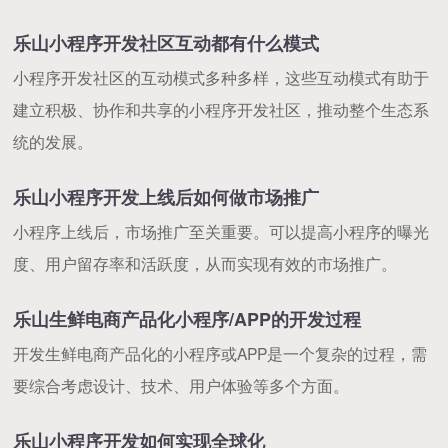
乐山小程序开发社区互动都有什么模式
小程序开发社区的互动模式多种多样，这些互动模式有助于
建立积极、协作和共享的小程序开发社区，推动整个生态系
统的发展。
乐山小程序开发上线后如何做市场推广
小程序上线后，市场推广至关重要。可以提高小程序的曝光
度、用户留存率和活跃度，从而实现有效的市场推广。
乐山生鲜电商产品化小程序/APP的开发过程
开发生鲜电商产品化的小程序或APP是一个复杂的过程，需
要综合考虑设计、技术、用户体验等多个方面。
乐山小程序开发如何实现全球化